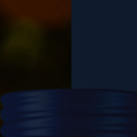
ZUBEREITUNG
Auf Eis in einem Tumbler oder einem großen
Weinglas servieren und mit einer
Orangenscheibe garnieren.
MEHR REZEPTE