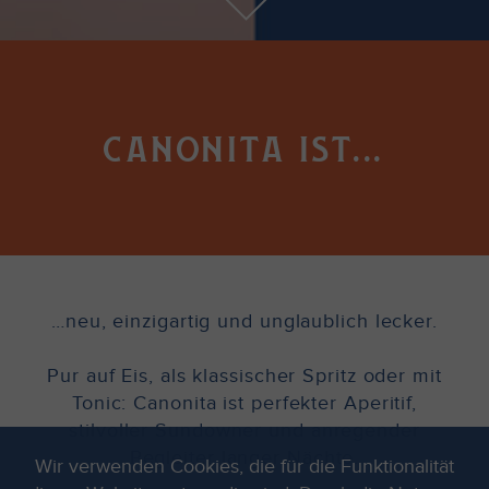
canonita ist...
…neu, einzigartig und unglaublich lecker.
Pur auf Eis, als klassischer Spritz oder mit
Tonic: Canonita ist perfekter Aperitif,
stilvoller Sundowner und anregender
Begleiter langer Nächte.
Wir verwenden Cookies, die für die Funktionalität